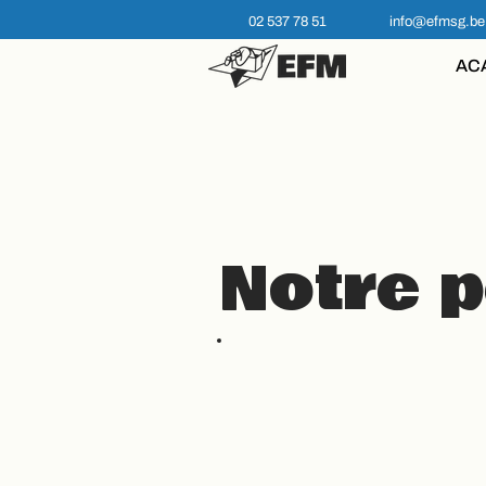
02 537 78 51
info@efmsg.be
AC
Notre 