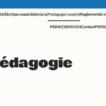
ASĂ
Echipa noastră
Istoria lui
Pedagogia noastră
Reglementări i
PĂRINŢI
SERVICII
Contact
PERS
pédagogie